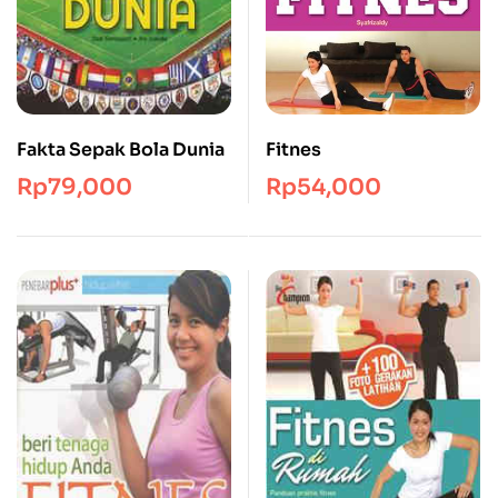
Fakta Sepak Bola Dunia
Fitnes
Rp
79,000
Rp
54,000