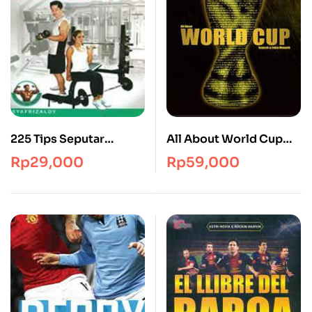
225 Tips Seputar
All About World Cup
Fitness Ala Syafrizaldy
Sejarah & Fakta Menarik
Rp
29,000
Rp
59,000