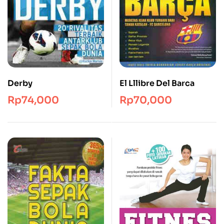
Derby
El Lllibre Del Barca
Rp
74,000
Rp
70,000