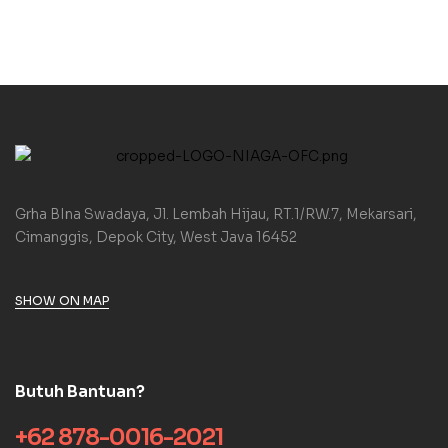
Grha BIna Swadaya, Jl. Lembah Hijau, RT.1/RW.7, Mekarsari,
Cimanggis, Depok City, West Java 16452
SHOW ON MAP
Butuh Bantuan?
+62 878-0016-2021