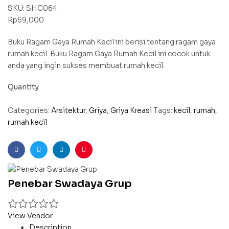
SKU:
SHC064
Rp
59,000
Buku Ragam Gaya Rumah Kecil ini berisi tentang ragam gaya
rumah kecil. Buku Ragam Gaya Rumah Kecil ini cocok untuk
anda yang ingin sukses membuat rumah kecil.
Quantity
Categories:
Arsitektur
,
Griya
,
Griya Kreasi
Tags:
kecil
,
rumah
,
rumah kecil
Facebook
Twitter
Linkedin
Pinterest
Penebar Swadaya Grup
View Vendor
Description