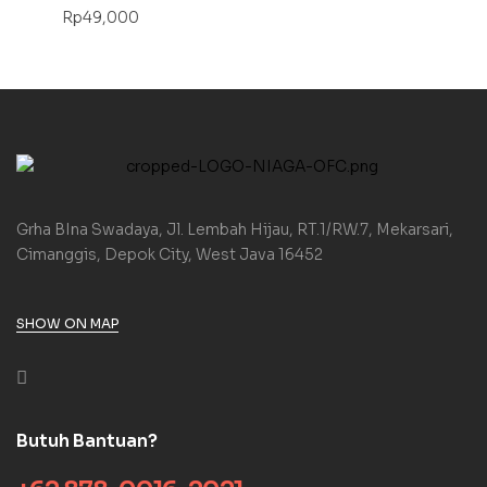
Rp
49,000
Grha BIna Swadaya, Jl. Lembah Hijau, RT.1/RW.7, Mekarsari,
Cimanggis, Depok City, West Java 16452
SHOW ON MAP
Butuh Bantuan?