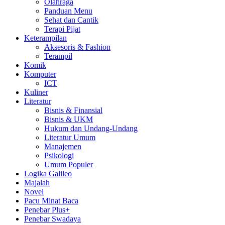
Olahraga
Panduan Menu
Sehat dan Cantik
Terapi Pijat
Keterampilan
Aksesoris & Fashion
Terampil
Komik
Komputer
ICT
Kuliner
Literatur
Bisnis & Finansial
Bisnis & UKM
Hukum dan Undang-Undang
Literatur Umum
Manajemen
Psikologi
Umum Populer
Logika Galileo
Majalah
Novel
Pacu Minat Baca
Penebar Plus+
Penebar Swadaya