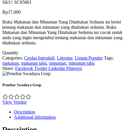
SKU:
SC05001
Rp
37,000
Buku Makanan dan Minuman Yang Ditabukan Sedunia ini berisi
tentang makanan dan minuman yang ditabukan sedunia. Buku
Makanan dan Minuman Yang Ditabukan Sedunia ini cocok untuk
anda yang ingin mengetahui tentang makanan dan minuman yang
ditabukan sedunia.
Quantity
Categories:
Cerdas Interaktif
,
Literatur
,
Umum Populer
Tags:
makanan
,
makanan tabu
,
minuman
,
minuman tabu
Share:
Facebook
Twitter
Linkedin
Pinterest
Penebar Swadaya Grup
View Vendor
Description
Additional information
Description