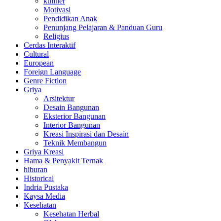
kuliner
Motivasi
Pendidikan Anak
Penunjang Pelajaran & Panduan Guru
Religius
Cerdas Interaktif
Cultural
European
Foreign Language
Genre Fiction
Griya
Arsitektur
Desain Bangunan
Eksterior Bangunan
Interior Bangunan
Kreasi Inspirasi dan Desain
Teknik Membangun
Griya Kreasi
Hama & Penyakit Ternak
hiburan
Historical
Indria Pustaka
Kaysa Media
Kesehatan
Kesehatan Herbal