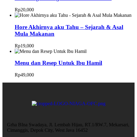
Rp
20,000
Hore Akhirnya aku Tahu – Sejarah & Asal
Mula Makanan
Rp
19,000
Menu dan Resep Untuk Ibu Hamil
Rp
49,000
Grha BIna Swadaya, Jl. Lembah Hijau, RT.1/RW.7, Mekarsari,
Cimanggis, Depok City, West Java 16452