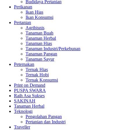
Budidaya Pertanian
Perikanan
Ikan Hias
Ikan Konsumsi
Pertanian
Agribisnis
Tanaman Buah
Tanaman Herbal
Tanaman Hias
Tanaman Industri/Perkebunan
Tanaman Pangan
Tanaman Sayur
Peternakan
Ternak Hias
Ternak Hobi
Ternak Konsumsi
Print on Demand
PUSPA SWARA
Raih Asa Sukses
SAKINAH
Tanaman Herbal
Teknologi
Pengolahan Pangan
Pertanian dan Industri
Traveller