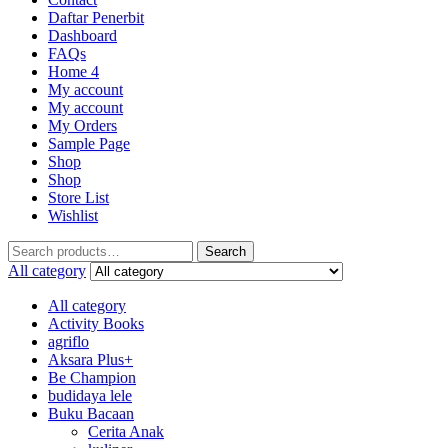
Daftar Penerbit
Dashboard
FAQs
Home 4
My account
My account
My Orders
Sample Page
Shop
Shop
Store List
Wishlist
Search
All category
All category
Activity Books
agriflo
Aksara Plus+
Be Champion
budidaya lele
Buku Bacaan
Cerita Anak