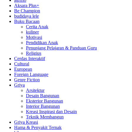
agriflo
Aksara Plus+
Be Champion
budidaya lele
Buku Bacaan
Cerita Anak
kuliner
Motivasi
Pendidikan Anak
Penunjang Pelajaran & Panduan Guru
Religius
Cerdas Interaktif
Cultural
European
Foreign Language
Genre Fiction
Griya
Arsitektur
Desain Bangunan
Eksterior Bangunan
Interior Bangunan
Kreasi Inspirasi dan Desain
Teknik Membangun
Griya Kreasi
Hama & Penyakit Ternak