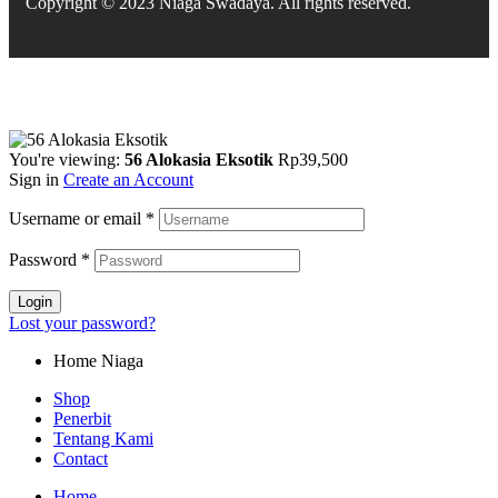
Copyright © 2023 Niaga Swadaya. All rights reserved.
You're viewing:
56 Alokasia Eksotik
Rp
39,500
Sign in
Create an Account
Username or email
*
Password
*
Login
Lost your password?
Home Niaga
Shop
Penerbit
Tentang Kami
Contact
Home