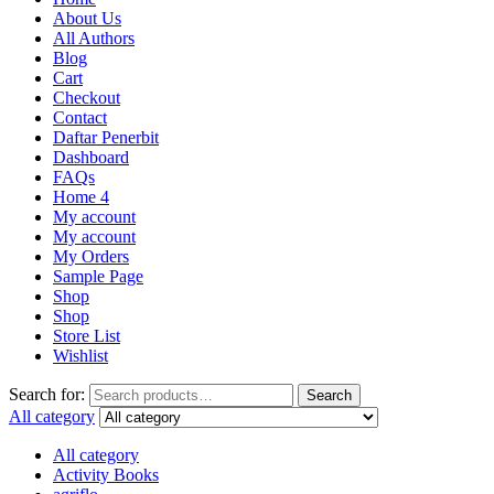
About Us
All Authors
Blog
Cart
Checkout
Contact
Daftar Penerbit
Dashboard
FAQs
Home 4
My account
My account
My Orders
Sample Page
Shop
Shop
Store List
Wishlist
Search for:
Search
All category
All category
Activity Books