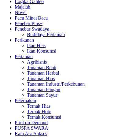
Logika Galileo
Majalah
Novel
Pacu Minat Baca
Penebar Plus+
Penebar Swadaya
Budidaya Pertanian
Perikanan
Ikan Hias
Ikan Konsumsi
Pertanian
Agribisnis
Tanaman Buah
Tanaman Herbal
Tanaman Hias
Tanaman Industri/Perkebunan
Tanaman Pangan
Tanaman Sayur
Peternakan
Ternak Hias
Ternak Hobi
Ternak Konsumsi
Print on Demand
PUSPA SWARA
Raih Asa Sukses