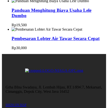
Panduan Menghitung Biaya Usaha Lele
Dumbo
Rp
19,500
Pembesaran Lobter Air Tawar Secara Cepat
Rp
30,000
Grha BIna Swadaya, Jl. Lembah Hijau, RT.1/RW.7, Mekarsari,
Cimanggis, Depok City, West Java 16452
SHOW ON MAP