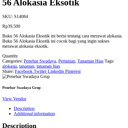
56 Alokasia Eksotik
SKU:
S14084
Rp
39,500
Buku 56 Alokasia Eksotik ini berisi tentang cara merawat alokasia.
Buku 56 Alokasia Eksotik ini cocok bagi yang ingin sukses
merawat alokasia eksotik.
Quantity
Categories:
Penebar Swadaya
,
Pertanian
,
Tanaman Hias
Tags:
alokasia
,
tanaman
,
tanaman hias
Share:
Facebook
Twitter
Linkedin
Pinterest
Penebar Swadaya Grup
View Vendor
Description
Additional information
Description