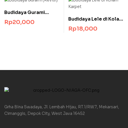
Budidaya Gurami
Budidaya Lele di Kolam
(Revisi)
Rp
20,000
Karpet
Rp
18,000
Grha BIna Swadaya, Jl. Lembah Hijau, RT.1/RW.7, Mekarsari,
Cimanggis, Depok City, West Java 16452