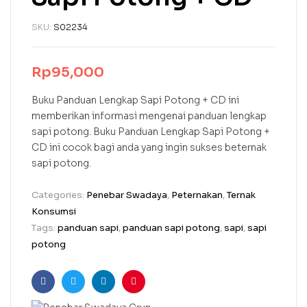
SKU:
S02234
Rp
95,000
Buku Panduan Lengkap Sapi Potong + CD ini
memberikan informasi mengenai panduan lengkap
sapi potong. Buku Panduan Lengkap Sapi Potong +
CD ini cocok bagi anda yang ingin sukses beternak
sapi potong.
Categories:
Penebar Swadaya
,
Peternakan
,
Ternak
Konsumsi
Tags:
panduan sapi
,
panduan sapi potong
,
sapi
,
sapi
potong
Facebook
Twitter
Linkedin
Pinterest