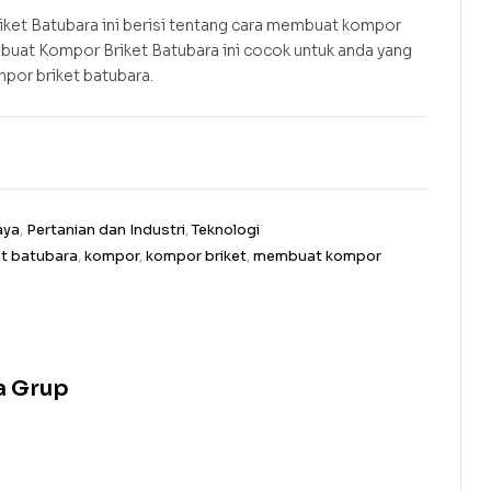
et Batubara ini berisi tentang cara membuat kompor
buat Kompor Briket Batubara ini cocok untuk anda yang
por briket batubara.
aya
,
Pertanian dan Industri
,
Teknologi
et batubara
,
kompor
,
kompor briket
,
membuat kompor
erest
a Grup