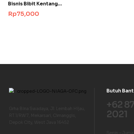
Bisnis Bibit Kentang
Aeroponik
Rp
75,000
Butuh Ban
+62 8
Grha BIna Swadaya, Jl. Lembah Hijau,
2021
RT.1/RW.7, Mekarsari, Cimanggis,
Depok City, West Java 16452
Senin – Juma