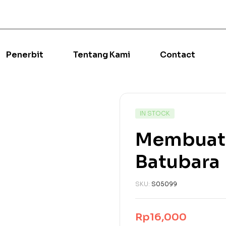
Penerbit
Tentang Kami
Contact
IN STOCK
Membuat 
Batubara
SKU:
S05099
Rp
16,000