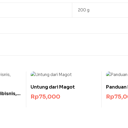
200 g
Untung dari Magot
Panduan 
ibisnis,
Rp
75,000
Rp
75,