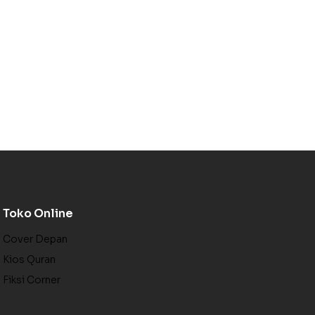
Toko Online
Cover Depan
Kios Quran
Fiksi Corner