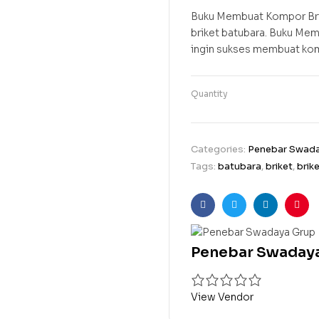
Buku Membuat Kompor Brik
briket batubara. Buku Mem
ingin sukses membuat kom
Quantity
Categories:
Penebar Swad
Tags:
batubara
,
briket
,
brik
Facebook
Twitter
Linkedin
Pint
Penebar Swaday
View Vendor