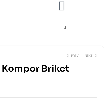
PREV
NEXT
Kompor Briket
Rp
110,000
Rp
50,000