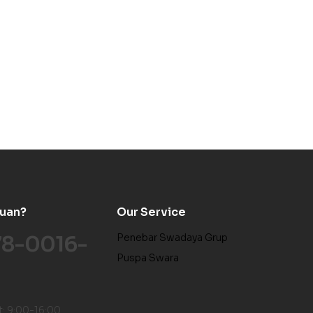
tuan?
Our Service
78-0016-
Penebar Swadaya Grup
Puspa Swara
t: 9:00-16:00