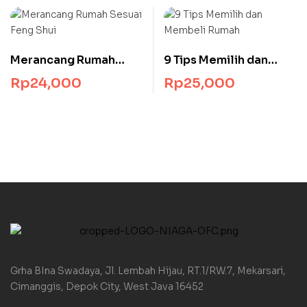
Merancang Rumah
9 Tips Memilih dan
Sesuai Feng Shui
Membeli Rumah
Rp
24,000
Rp
25,000
Grha BIna Swadaya, Jl. Lembah Hijau, RT.1/RW.7, Mekarsari,
Cimanggis, Depok City, West Java 16452